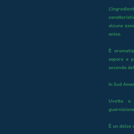
L'ingredie
caratteristi
alcune zone
anice.
È aromatiz
sapore e p
seconda del
In Sud Amer
Uvetta o 
guarnizione
È un dolce c