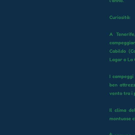
l'anno.
Curiosità:
A Tenerife
campeggiar
Cabildo (C
Lagar o La 
I campeggi 
ben attrezz
vento tra i p
Il clima de
montuose ch