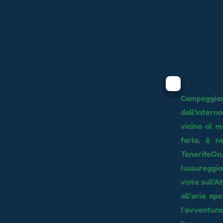
Campeggia
dall'interno
vicino al m
farlo, è n
TenerifeOn.
lussureggia
vista sull'A
all'aria ap
l'avventura