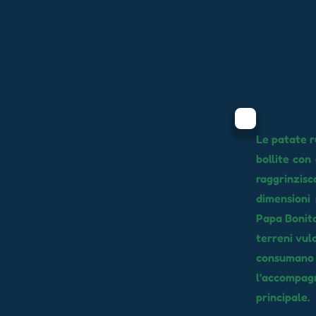
Le patate r
bollite con
raggrinzis
dimensioni 
Papa Bonita
terreni vul
consumano i
l'accompa
principale.