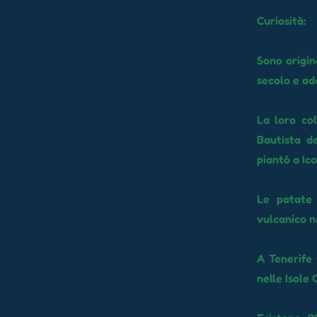
Curiosità:
Sono origin
secolo e ad
La loro co
Bautista d
piantò a Ico
Le patate 
vulcanico n
A Tenerife 
nelle Isole 