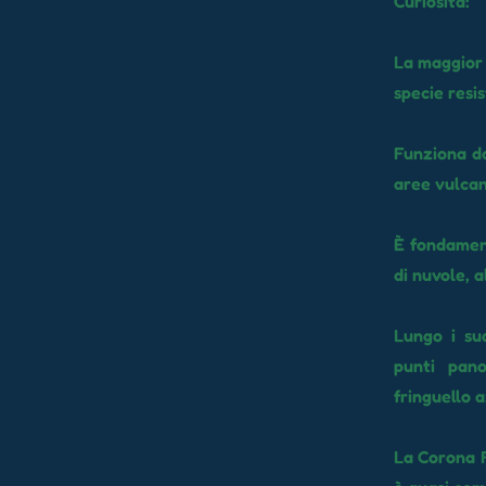
Curiosità:
La maggior 
specie resi
Funziona da
aree vulcan
È fondament
di nuvole, a
Lungo i suo
punti pano
fringuello 
La Corona F