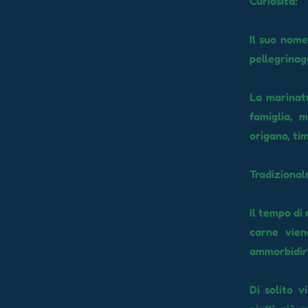
Curiosità:
Il suo nome
pellegrinagg
La marinatu
famiglia, 
origano, tim
Tradizional
Il tempo di
carne vien
ammorbidirl
Di solito v