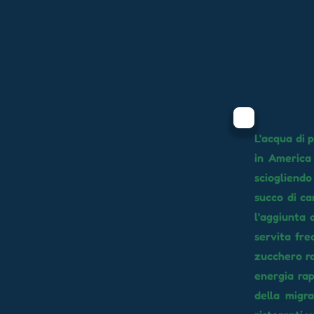
L'acqua di 
in America 
sciogliend
succo di ca
l'aggiunta 
servita fre
zucchero ra
energia rap
della migr