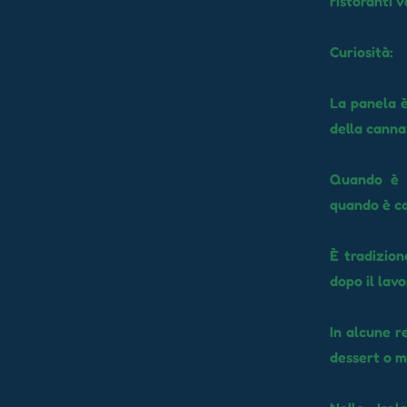
ristoranti 
Curiosità:
La panela è
della canna
Quando è f
quando è ca
È tradizio
dopo il lavo
In alcune r
dessert o m